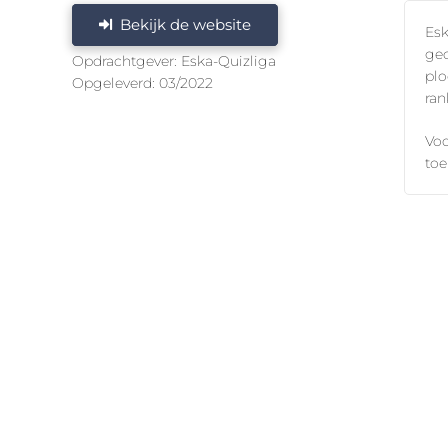
Bekijk de website
Esk
geo
Opdrachtgever: Eska-Quizliga
plo
Opgeleverd: 03/2022
ran
Voo
toe