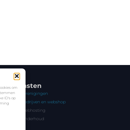
Diensten
cookies om
e stemmen
Verenigingen
e ID's op
Bedrijven en webshop
mming
Webhosting
Onderhoud