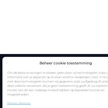
Beheer cookie toestemming
HC Websites
Om de beste ervaringen te bieden, gebruiken wij technologieën zoals 
informatie over je apparaat op te slaan en/of te raadplegen. Door in t
Een stijlvolle website voor iedereen!
met deze technologieën kunnen wij gegevens zoals surfgedrag of uniek
ondernemingsnr: BE0782.775.053
deze website verwerken. Als je geen toestemming geeft of uw toeste
intrekt, kan dit een nadelige invloed hebben op bepaalde functies en
HC Websites valt onder de vrijstellingsregeling kleine
mogelijkheden.
ondernemingen. BTW is niet van toepassing!
Beheer diensten