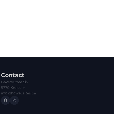
Contact
Gaversstraat 5b
9770 Kruisem
info@hcwebsites.be